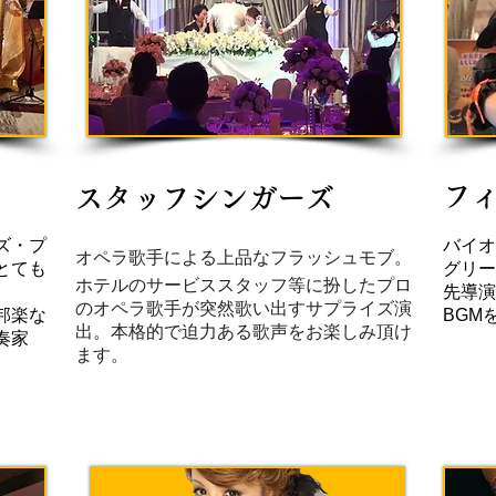
フ
スタッフシンガーズ
ズ・プ
​バイ
オペラ歌手による上品なフラッシュモブ。
とても
グリー
ホテルのサービススタッフ等に扮したプロ
先導演
のオペラ歌手が突然歌い出すサプライズ演
邦楽な
BGM
出。本格的で迫力ある歌声をお楽しみ頂け
奏家
ます。