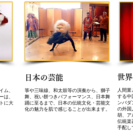
世界
日本の芸能
人間業
イム、
箏や三味線、和太鼓等の演奏から、獅子
する中
ーは、
舞、祝い餅つきパフォーマンス、日本舞
ンバダ
トに大
踊に至るまで、日本の伝統文化・芸能文
の外国
化の魅力を肌で感じることが出来ます。
胡、ア
伝統楽
手配し